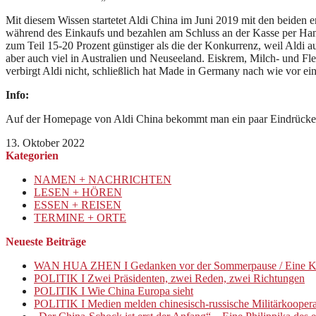
Mit diesem Wissen startetet Aldi China im Juni 2019 mit den beide
während des Einkaufs und bezahlen am Schluss an der Kasse per Handy.
zum Teil 15-20 Prozent günstiger als die der Konkurrenz, weil Aldi 
aber auch viel in Australien und Neuseeland. Eiskrem, Milch- und Fl
verbirgt Aldi nicht, schließlich hat Made in Germany nach wie vor e
Info:
Auf der Homepage von Aldi China bekommt man ein paar Eindrücke
13. Oktober 2022
Kategorien
NAMEN + NACHRICHTEN
LESEN + HÖREN
ESSEN + REISEN
TERMINE + ORTE
Neueste Beiträge
WAN HUA ZHEN I Gedanken vor der Sommerpause / Eine K
POLITIK I Zwei Präsidenten, zwei Reden, zwei Richtungen
POLITIK I Wie China Europa sieht
POLITIK I Medien melden chinesisch-russische Militärkooper