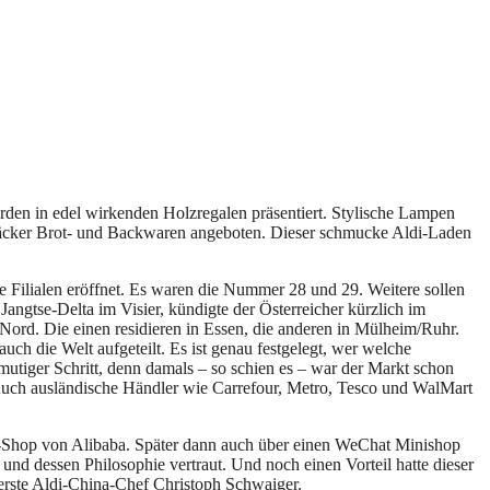
rden in edel wirkenden Holzregalen präsentiert. Stylische Lampen
 Bäcker Brot- und Backwaren angeboten. Dieser schmucke Aldi-Laden
 Filialen eröffnet. Es waren die Nummer 28 und 29. Weitere sollen
angtse-Delta im Visier, kündigte der Österreicher kürzlich im
Nord. Die einen residieren in Essen, die anderen in Mülheim/Ruhr.
uch die Welt aufgeteilt. Es ist genau festgelegt, wer welche
mutiger Schritt, denn damals – so schien es – war der Markt schon
. Auch ausländische Händler wie Carrefour, Metro, Tesco und WalMart
ne-Shop von Alibaba. Später dann auch über einen WeChat Minishop
d dessen Philosophie vertraut. Und noch einen Vorteil hatte dieser
 erste Aldi-China-Chef Christoph Schwaiger.