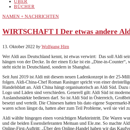
ÜBER
BÜCHER
NAMEN + NACHRICHTEN
WIRTSCHAFT I Der etwas andere Ald
13. Oktober 2022
by
Wolfgang Hirn
Wer Aldi aus Deutschland kennt, ist etwas verwirrt: Das soll Aldi s
hängen von der Decke. In der einen Ecke ist ein „Dine-in-Counter“,
steht nicht in Deutschland, sondern in Shanghai.
Seit Juni 2019 ist Aldi mit diesem neuen Ladenkonzept in der 25-Mil
folgen. Aldi-China-Chef Roman Rasinger spricht von einer dreistellig
Handelsblatt an. Aldi China hängt organisatorisch an Aldi Süd. Dazu
Logo und Läden sind verschieden. Generell gilt: Aldi Süd ist moderner
Auslandsmärkte bedienen darf. So ist Aldi Süd in Österreich, Großbri
besetzt und verteilt. Die Chinesen hatten bis dato eigene Supermarkt
waren schon längst da, hatten aber zum Teil Probleme, weil sie viel z
Aldi wählte hingegen einen vorsichtigen Markteintritt. Die Waren w
und die beiden Essenslieferanten Meituan und Ele.me. So machte Ald
Online-First-Auftritt: „Über den Online-Handel haben wir das Kaufve