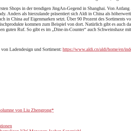
n ersten Shops in der trendigen JingAn-Gegend in Shanghai. Von Anfan
 Anders als hierzulande präsentiert sich Aldi in China als höherwerti
auch in China auf Eigenmarken setzt. Über 90 Prozent des Sortiments 
eischprodukte kommen zum Beispiel von dort. Natürlich gibt es auch da
inen guten Ruf. So gibt es im „Dine-in-Counter“ auch Schweinshaxe mit 
 von Ladendesign und Sortiment:
https://www.aldi.cn/aldi/home/en/ind
olumne von Liu Zhengrong*
ationen