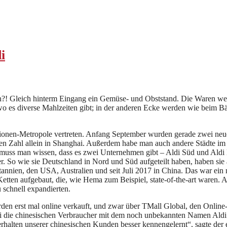
i
ein?! Gleich hinterm Eingang ein Gemüse- und Obststand. Die Waren we
 wo es diverse Mahlzeiten gibt; in der anderen Ecke werden wie beim
lionen-Metropole vertreten. Anfang September wurden gerade zwei neue
en Zahl allein in Shanghai. Außerdem habe man auch andere Städte im J
 muss man wissen, dass es zwei Unternehmen gibt – Aldi Süd und Aldi 
. So wie sie Deutschland in Nord und Süd aufgeteilt haben, haben sie a
tannien, den USA, Australien und seit Juli 2017 in China. Das war ein 
-Ketten aufgebaut, die, wie Hema zum Beispiel, state-of-the-art waren
u schnell expandierten.
urden erst mal online verkauft, und zwar über TMall Global, den Onli
i die chinesischen Verbraucher mit dem noch unbekannten Namen Aldi un
rhalten unserer chinesischen Kunden besser kennengelernt“, sagte der