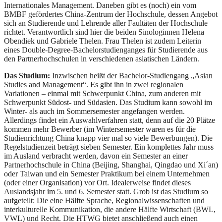
Internationales Management. Daneben gibt es (noch) ein vom
BMBF gefördertes China-Zentrum der Hochschule, dessen Angebot
sich an Studierende und Lehrende aller Faultäten der Hochschule
richtet. Verantwortlich sind hier die beiden Sinologinnen Helena
Obendiek und Gabriele Thelen. Frau Thelen ist zudem Leiterin
eines Double-Degree-Bachelorstudienganges für Studierende aus
den Partnerhochschulen in verschiedenen asiatischen Ländern.
Das Studium:
Inzwischen heißt der Bachelor-Studiengang „Asian
Studies and Management“. Es gibt ihn in zwei regionalen
Variationen – einmal mit Schwerpunkt China, zum anderen mit
Schwerpunkt Südost- und Südasien. Das Studium kann sowohl im
Winter- als auch im Sommersemester angefangen werden.
Allerdings findet ein Auswahlverfahren statt, denn auf die 20 Plätze
kommen mehr Bewerber (im Wintersemester waren es für die
Studienrichtung China knapp vier mal so viele Bewerbungen). Die
Regelstudienzeit beträgt sieben Semester. Ein komplettes Jahr muss
im Ausland verbracht werden, davon ein Semester an einer
Partnerhochschule in China (Beijing, Shanghai, Qingdao und Xi´an)
oder Taiwan und ein Semester Praktikum bei einem Unternehmen
(oder einer Organisation) vor Ort. Idealerweise findet dieses
Auslandsjahr im 5. und 6. Semester statt. Grob ist das Studium so
aufgeteilt: Die eine Hälfte Sprache, Regionalwissenschaften und
interkulturelle Kommunikation, die andere Hälfte Wirtschaft (BWL,
VWL) und Recht. Die HTWG bietet anschließend auch einen