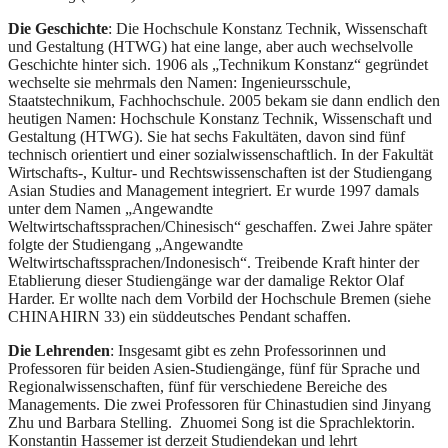
Die Geschichte
: Die Hochschule Konstanz Technik, Wissenschaft
und Gestaltung (HTWG) hat eine lange, aber auch wechselvolle
Geschichte hinter sich. 1906 als „Technikum Konstanz“ gegründet
wechselte sie mehrmals den Namen: Ingenieursschule,
Staatstechnikum, Fachhochschule. 2005 bekam sie dann endlich den
heutigen Namen: Hochschule Konstanz Technik, Wissenschaft und
Gestaltung (HTWG). Sie hat sechs Fakultäten, davon sind fünf
technisch orientiert und einer sozialwissenschaftlich. In der Fakultät
Wirtschafts-, Kultur- und Rechtswissenschaften ist der Studiengang
Asian Studies and Management integriert. Er wurde 1997 damals
unter dem Namen „Angewandte
Weltwirtschaftssprachen/Chinesisch“ geschaffen. Zwei Jahre später
folgte der Studiengang „Angewandte
Weltwirtschaftssprachen/Indonesisch“. Treibende Kraft hinter der
Etablierung dieser Studiengänge war der damalige Rektor Olaf
Harder. Er wollte nach dem Vorbild der Hochschule Bremen (siehe
CHINAHIRN 33) ein süddeutsches Pendant schaffen.
Die Lehrenden
: Insgesamt gibt es zehn Professorinnen und
Professoren für beiden Asien-Studiengänge, fünf für Sprache und
Regionalwissenschaften, fünf für verschiedene Bereiche des
Managements. Die zwei Professoren für Chinastudien sind Jinyang
Zhu und Barbara Stelling. Zhuomei Song ist die Sprachlektorin.
Konstantin Hassemer ist derzeit Studiendekan und lehrt