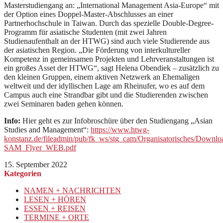
Masterstudiengang an: „International Management Asia-Europe“ mit
der Option eines Doppel-Master-Abschlusses an einer
Partnerhochschule in Taiwan. Durch das spezielle Double-Degree-
Programm für asiatische Studenten (mit zwei Jahren
Studienaufenthalt an der HTWG) sind auch viele Studierende aus
der asiatischen Region. „Die Förderung von interkultureller
Kompetenz in gemeinsamen Projekten und Lehrveranstaltungen ist
ein großes Asset der HTWG“, sagt Helena Obendiek – zusätzlich zu
den kleinen Gruppen, einem aktiven Netzwerk an Ehemaligen
weltweit und der idyllischen Lage am Rheinufer, wo es auf dem
Campus auch eine Strandbar gibt und die Studierenden zwischen
zwei Seminaren baden gehen können.
Info:
Hier geht es zur Infobroschüre über den Studiengang „Asian
Studies and Management“:
https://www.htwg-
konstanz.de/fileadmin/pub/fk_ws/stg_cam/Organisatorisches/Dow
SAM_Flyer_WEB.pdf
15. September 2022
Kategorien
NAMEN + NACHRICHTEN
LESEN + HÖREN
ESSEN + REISEN
TERMINE + ORTE