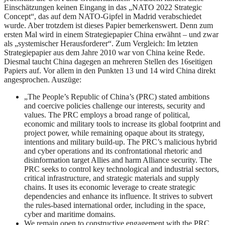
Einschätzungen keinen Eingang in das „NATO 2022 Strategic
Concept“, das auf dem NATO-Gipfel in Madrid verabschiedet
wurde. Aber trotzdem ist dieses Papier bemerkenswert. Denn zum
ersten Mal wird in einem Strategiepapier China erwähnt – und zwar
als „systemischer Herausforderer“. Zum Vergleich: Im letzten
Strategiepapier aus dem Jahre 2010 war von China keine Rede.
Diesmal taucht China dagegen an mehreren Stellen des 16seitigen
Papiers auf. Vor allem in den Punkten 13 und 14 wird China direkt
angesprochen. Auszüge:
„The People’s Republic of China’s (PRC) stated ambitions
and coercive policies challenge our interests, security and
values. The PRC employs a broad range of political,
economic and military tools to increase its global footprint and
project power, while remaining opaque about its strategy,
intentions and military build-up. The PRC’s malicious hybrid
and cyber operations and its confrontational rhetoric and
disinformation target Allies and harm Alliance security. The
PRC seeks to control key technological and industrial sectors,
critical infrastructure, and strategic materials and supply
chains. It uses its economic leverage to create strategic
dependencies and enhance its influence. It strives to subvert
the rules-based international order, including in the space,
cyber and maritime domains.
We remain open to constructive engagement with the PRC,