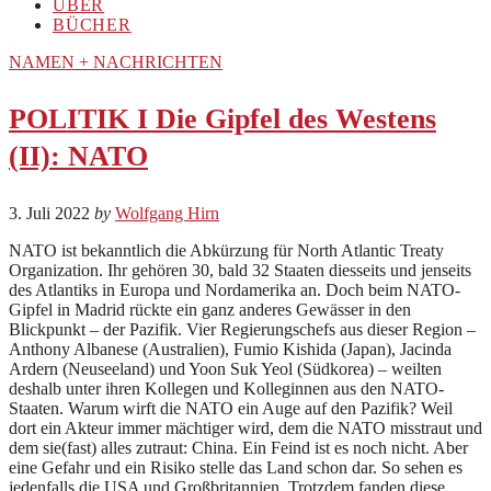
ÜBER
BÜCHER
NAMEN + NACHRICHTEN
POLITIK I Die Gipfel des Westens
(II): NATO
3. Juli 2022
by
Wolfgang Hirn
NATO ist bekanntlich die Abkürzung für North Atlantic Treaty
Organization. Ihr gehören 30, bald 32 Staaten diesseits und jenseits
des Atlantiks in Europa und Nordamerika an. Doch beim NATO-
Gipfel in Madrid rückte ein ganz anderes Gewässer in den
Blickpunkt – der Pazifik. Vier Regierungschefs aus dieser Region –
Anthony Albanese (Australien), Fumio Kishida (Japan), Jacinda
Ardern (Neuseeland) und Yoon Suk Yeol (Südkorea) – weilten
deshalb unter ihren Kollegen und Kolleginnen aus den NATO-
Staaten. Warum wirft die NATO ein Auge auf den Pazifik? Weil
dort ein Akteur immer mächtiger wird, dem die NATO misstraut und
dem sie(fast) alles zutraut: China. Ein Feind ist es noch nicht. Aber
eine Gefahr und ein Risiko stelle das Land schon dar. So sehen es
jedenfalls die USA und Großbritannien. Trotzdem fanden diese