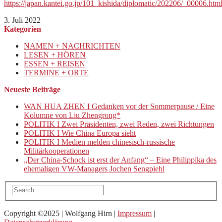
https://japan.kantei.go.jp/101_kishida/diplomatic/202206/_00006.htm
3. Juli 2022
Kategorien
NAMEN + NACHRICHTEN
LESEN + HÖREN
ESSEN + REISEN
TERMINE + ORTE
Neueste Beiträge
WAN HUA ZHEN I Gedanken vor der Sommerpause / Eine
Kolumne von Liu Zhengrong*
POLITIK I Zwei Präsidenten, zwei Reden, zwei Richtungen
POLITIK I Wie China Europa sieht
POLITIK I Medien melden chinesisch-russische
Militärkooperationen
„Der China-Schock ist erst der Anfang“ – Eine Philippika des
ehemaligen VW-Managers Jochen Sengpiehl
Copyright ©2025 | Wolfgang Hirn |
Impressum
|