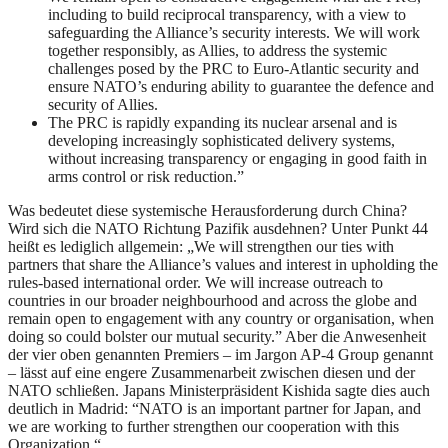
including to build reciprocal transparency, with a view to
safeguarding the Alliance’s security interests. We will work
together responsibly, as Allies, to address the systemic
challenges posed by the PRC to Euro-Atlantic security and
ensure NATO’s enduring ability to guarantee the defence and
security of Allies.
The PRC is rapidly expanding its nuclear arsenal and is
developing increasingly sophisticated delivery systems,
without increasing transparency or engaging in good faith in
arms control or risk reduction.”
Was bedeutet diese systemische Herausforderung durch China?
Wird sich die NATO Richtung Pazifik ausdehnen? Unter Punkt 44
heißt es lediglich allgemein: „We will strengthen our ties with
partners that share the Alliance’s values and interest in upholding the
rules-based international order. We will increase outreach to
countries in our broader neighbourhood and across the globe and
remain open to engagement with any country or organisation, when
doing so could bolster our mutual security.” Aber die Anwesenheit
der vier oben genannten Premiers – im Jargon AP-4 Group genannt
– lässt auf eine engere Zusammenarbeit zwischen diesen und der
NATO schließen. Japans Ministerpräsident Kishida sagte dies auch
deutlich in Madrid: “NATO is an important partner for Japan, and
we are working to further strengthen our cooperation with this
Organization.“