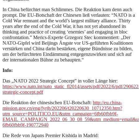
In China befürchtet man Schlimmes. Die Reaktion kam denn auch
prompt. Die EU-Botschaft der Chinesen ließ verlauten: “NATO is a
Cold War remnant and the world’s largest military alliance. Thirty
years after the end of the Cold War, it has not yet abandoned its
thinking and practice of creating ‘enemies’ and engaging in bloc
confrontation.” Merics-Experte Grzegorz Stec kommentiert: „Der
NATO-Gipfel wird Beijings Ängste vor US-geführten Koalitionen
verstärken und China darin bestärken, eigene Bündnisse zu bilden,
um der befürchteten Eindämmung entgegenzuwirken und sich auf
der internationalen Bühne zu behaupten.“
Info:
Das „NATO 2022 Strategic Concept” in voller Länge hier:
https://www.nato.int/nato_static_fl2014/assets/pdf/2022/6/pdf/290622
strategic-concept.pdf
Die Reaktion der chinesischen EU-Botschaft:
http://eu.china-
mission.gov.cn/eng/fyrjh/202206/t20220630_10712350.htm?
utm_source=POLITICO.EU&utm_campaign=6fb60fbb9f-
EMAIL_CAMPAIGN_2022_06_30_08_59&utm_medium=email&utm
6fb60fbb9f-190772940
Die Rede von Japans Premier Kishida in Madrid: