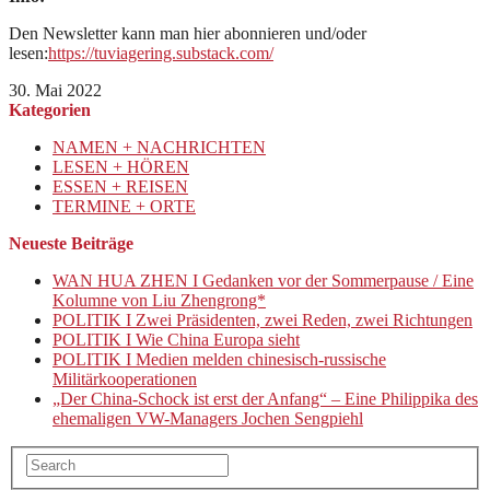
Den Newsletter kann man hier abonnieren und/oder
lesen:
https://tuviagering.substack.com/
30. Mai 2022
Kategorien
NAMEN + NACHRICHTEN
LESEN + HÖREN
ESSEN + REISEN
TERMINE + ORTE
Neueste Beiträge
WAN HUA ZHEN I Gedanken vor der Sommerpause / Eine
Kolumne von Liu Zhengrong*
POLITIK I Zwei Präsidenten, zwei Reden, zwei Richtungen
POLITIK I Wie China Europa sieht
POLITIK I Medien melden chinesisch-russische
Militärkooperationen
„Der China-Schock ist erst der Anfang“ – Eine Philippika des
ehemaligen VW-Managers Jochen Sengpiehl