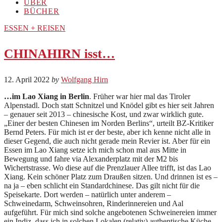
ÜBER
BÜCHER
ESSEN + REISEN
CHINAHIRN isst…
12. April 2022
by
Wolfgang Hirn
…im
Lao Xiang in Berlin
. Früher war hier mal das Tiroler
Alpenstadl. Doch statt Schnitzel und Knödel gibt es hier seit Jahren
– genauer seit 2013 – chinesische Kost, und zwar wirklich gute.
„Einer der besten Chinesen im Norden Berlins“, urteilt BZ-Kritiker
Bernd Peters. Für mich ist er der beste, aber ich kenne nicht alle in
dieser Gegend, die auch nicht gerade mein Revier ist. Aber für ein
Essen im Lao Xiang setze ich mich schon mal aus Mitte in
Bewegung und fahre via Alexanderplatz mit der M2 bis
Wichertstrasse. Wo diese auf die Prenzlauer Allee trifft, ist das Lao
Xiang. Kein schöner Platz zum Draußen sitzen. Und drinnen ist es –
na ja – eben schlicht ein Standardchinese. Das gilt nicht für die
Speisekarte. Dort werden – natürlich unter anderem –
Schweinedarm, Schweinsohren, Rinderinnereien und Aal
aufgeführt. Für mich sind solche angebotenen Schweinereien immer
ein Indiz, dass ich in solchen Lokalen (relativ) authentische Küche