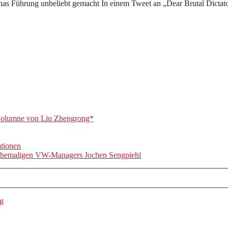
inas Führung unbeliebt gemacht In einem Tweet an „Dear Brutal Dictator 
olumne von Liu Zhengrong*
ationen
s ehemaligen VW-Managers Jochen Sengpiehl
ng