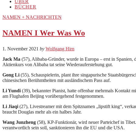
ÜBER
BÜCHER
NAMEN + NACHRICHTEN
NAMEN I Wer Was Wo
1. November 2021
by
Wolfgang Hirn
Jack Ma
(57), Alibaba-Gründer, wurde in Europa – erst in Spanien, d
Aktienkurs von Alibaba tat seine Wiederauferstehung gut.
Gong Li
(55), Schauspielerin, plant ihre singapurische Staatsbürger
chinesischen Berühmtheiten mit ausländischem Pass auf.
Li Yundi
(39), bekannter Pianist, hatte offenbar mehrmals Kontakt mi
am Flughafen Beijing vorübergehend festgenommen.
Li Jiaqi
(27), Livestreamer mit dem Spitznamen „lipstift king“, ver
braucht Douglas mehr als ein halbes Jahr.
Wang Junzheng
(58), KP-Funktionär, wird neuer Parteichef in Tibet. 
verantwortlich sein soll, sanktionieren ihn die EU und die USA.