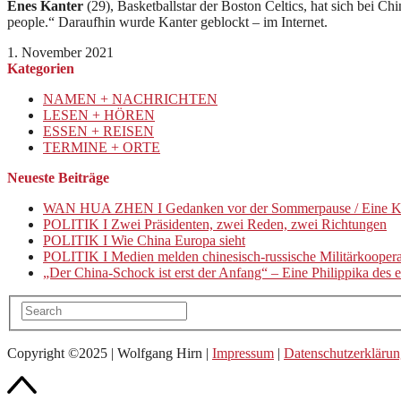
Enes Kanter
(29), Basketballstar der Boston Celtics, hat sich bei Ch
people.“ Daraufhin wurde Kanter geblockt – im Internet.
1. November 2021
Kategorien
NAMEN + NACHRICHTEN
LESEN + HÖREN
ESSEN + REISEN
TERMINE + ORTE
Neueste Beiträge
WAN HUA ZHEN I Gedanken vor der Sommerpause / Eine K
POLITIK I Zwei Präsidenten, zwei Reden, zwei Richtungen
POLITIK I Wie China Europa sieht
POLITIK I Medien melden chinesisch-russische Militärkooper
„Der China-Schock ist erst der Anfang“ – Eine Philippika de
Copyright ©2025 | Wolfgang Hirn |
Impressum
|
Datenschutzerkläru