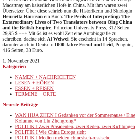
Macartnay am kaiserlichen Hofe in China. Mit ihm waren zwei
Übersetzer. Über diese schrieb nun die Historikerin und Sinologin
Henrietta Harrison
ein Buch:
The Perils of Interpreting: The
Extarordinary Lives of Two Translators between Qing China
and the British Empire
, Princeton University Press, 312 Seiten,
29,95 $ +++ Mit 64 ist es wohl Zeit eine Autobiografie zu
schreiben, dachte sich
Ai Weiwei
. Sie erscheint in 14 Sprachen,
darunter auch in Deutsch:
1000 Jahre Freud und Leid
, Penguin,
416 Seiten, 38 Euro.
1. November 2021
Kategorien
NAMEN + NACHRICHTEN
LESEN + HÖREN
ESSEN + REISEN
TERMINE + ORTE
Neueste Beiträge
WAN HUA ZHEN I Gedanken vor der Sommerpause / Eine
Kolumne von Liu Zhengrong*
POLITIK I Zwei Präsidenten, zwei Reden, zwei Richtungen
POLITIK I Wie China Europa sieht
POLITIK I Medien melden chinesisch-russische