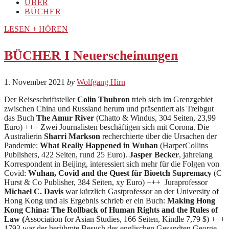
ÜBER
BÜCHER
LESEN + HÖREN
BÜCHER I Neuerscheinungen
1. November 2021
by
Wolfgang Hirn
Der Reiseschriftsteller
Colin Thubron
trieb sich im Grenzgebiet
zwischen China und Russland herum und präsentiert als Treibgut
das Buch
The Amur River
(Chatto & Windus, 304 Seiten, 23,99
Euro) +++ Zwei Journalisten beschäftigen sich mit Corona. Die
Australierin
Sharri Markson
recherchierte über die Ursachen der
Pandemie:
What Really Happened in Wuhan
(HarperCollins
Publishers, 422 Seiten, rund 25 Euro).
Jasper Becker
, jahrelang
Korrespondent in Beijing, interessiert sich mehr für die Folgen von
Covid:
Wuhan, Covid and the Quest für Bioetch Supremacy
(C
Hurst & Co Publisher, 384 Seiten, xy Euro) +++ Juraprofessor
Michael C. Davis
war kürzlich Gastprofessor an der University of
Hong Kong und als Ergebnis schrieb er ein Buch:
Making Hong
Kong China: The Rollback of Human Rights and the Rules of
Law (
Association for Asian Studies, 166 Seiten, Kindle 7,79 $) +++
1793 war der berühmte Besuch des englischen Gesandten George