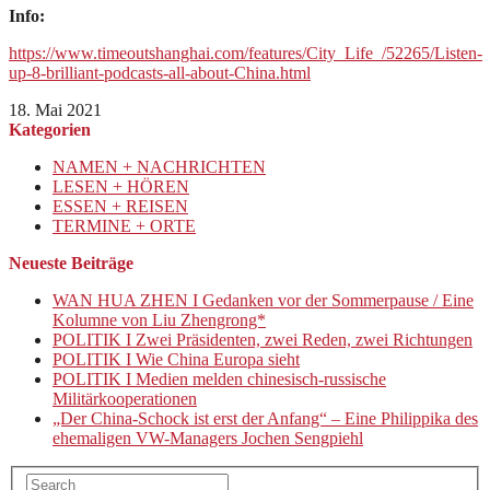
Info:
https://www.timeoutshanghai.com/features/City_Life_/52265/Listen-
up-8-brilliant-podcasts-all-about-China.html
18. Mai 2021
Kategorien
NAMEN + NACHRICHTEN
LESEN + HÖREN
ESSEN + REISEN
TERMINE + ORTE
Neueste Beiträge
WAN HUA ZHEN I Gedanken vor der Sommerpause / Eine
Kolumne von Liu Zhengrong*
POLITIK I Zwei Präsidenten, zwei Reden, zwei Richtungen
POLITIK I Wie China Europa sieht
POLITIK I Medien melden chinesisch-russische
Militärkooperationen
„Der China-Schock ist erst der Anfang“ – Eine Philippika des
ehemaligen VW-Managers Jochen Sengpiehl