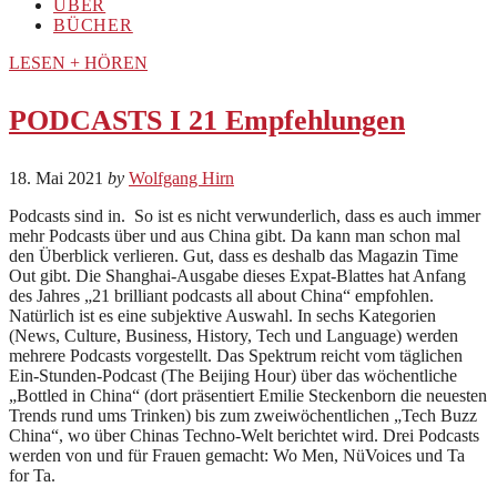
ÜBER
BÜCHER
LESEN + HÖREN
PODCASTS I 21 Empfehlungen
18. Mai 2021
by
Wolfgang Hirn
Podcasts sind in. So ist es nicht verwunderlich, dass es auch immer
mehr Podcasts über und aus China gibt. Da kann man schon mal
den Überblick verlieren. Gut, dass es deshalb das Magazin Time
Out gibt. Die Shanghai-Ausgabe dieses Expat-Blattes hat Anfang
des Jahres „21 brilliant podcasts all about China“ empfohlen.
Natürlich ist es eine subjektive Auswahl. In sechs Kategorien
(News, Culture, Business, History, Tech und Language) werden
mehrere Podcasts vorgestellt. Das Spektrum reicht vom täglichen
Ein-Stunden-Podcast (The Beijing Hour) über das wöchentliche
„Bottled in China“ (dort präsentiert Emilie Steckenborn die neuesten
Trends rund ums Trinken) bis zum zweiwöchentlichen „Tech Buzz
China“, wo über Chinas Techno-Welt berichtet wird. Drei Podcasts
werden von und für Frauen gemacht: Wo Men, NüVoices und Ta
for Ta.