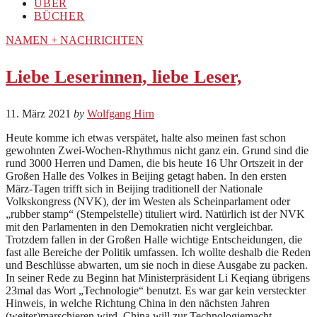
ÜBER
BÜCHER
NAMEN + NACHRICHTEN
Liebe Leserinnen, liebe Leser,
11. März 2021
by
Wolfgang Hirn
Heute komme ich etwas verspätet, halte also meinen fast schon
gewohnten Zwei-Wochen-Rhythmus nicht ganz ein. Grund sind die
rund 3000 Herren und Damen, die bis heute 16 Uhr Ortszeit in der
Großen Halle des Volkes in Beijing getagt haben. In den ersten
März-Tagen trifft sich in Beijing traditionell der Nationale
Volkskongress (NVK), der im Westen als Scheinparlament oder
„rubber stamp“ (Stempelstelle) tituliert wird. Natürlich ist der NVK
mit den Parlamenten in den Demokratien nicht vergleichbar.
Trotzdem fallen in der Großen Halle wichtige Entscheidungen, die
fast alle Bereiche der Politik umfassen. Ich wollte deshalb die Reden
und Beschlüsse abwarten, um sie noch in diese Ausgabe zu packen.
In seiner Rede zu Beginn hat Ministerpräsident Li Keqiang übrigens
23mal das Wort „Technologie“ benutzt. Es war gar kein versteckter
Hinweis, in welche Richtung China in den nächsten Jahren
(weiter)marschieren wird. China will zur Technologiemacht