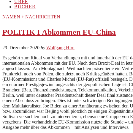
ÜBER
BÜCHER
NAMEN + NACHRICHTEN
POLITIK I Abkommen EU-China
29. Dezember 2020
by
Wolfgang Hirn
Es gehört zum Ritual von Verhandlungen mit und innerhalb der EU das 
internationalen Abkommen mit der EU. Nach dem Brexit-Deal in letz
abgeschlossen. Am Montag nach Weihnachten präsentierte ein Vertret
Frankreich noch von Polen, die zuletzt noch Kritik geäußert hatten
(EU-Kommission) und Charles Michel (EU-Rat) offiziell besiegelt. 
ein enormer Prestigegewinn angesichts der geopolitischen Lage ist. Ch
Branchen (Bau, Finanzdienstleistungen, Telekommunikation, Verkehr)
Berlin, weil unter deutscher Präsidentschaft dieser Deal final zusta
einem Abschluss zu bringen. Dies ist unter schwierigen Bedingungen j
dem Multilateralisten Joe Biden zu einer Annäherung zwischen den
bzw. abzumildern war Beijing wohl plötzlich zu einigen Zugeständnis
Sullivan versuchten noch zu intervenieren, ebenso eine Gruppe von
vergebens. Die verhandelnde EU-Kommission nutzte die Stunde – und
Ausgabe mehr über das Abkommen – mit Analysen und Interviews.