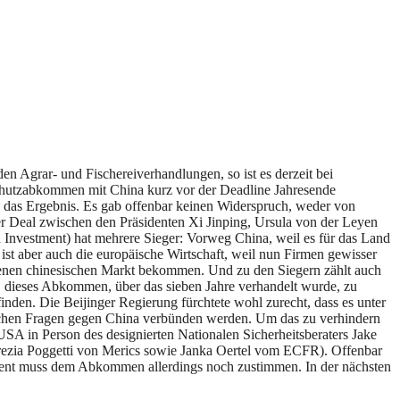
en Agrar- und Fischereiverhandlungen, so ist es derzeit bei
chutzabkommen mit China kurz vor der Deadline Jahresende
 das Ergebnis. Es gab offenbar keinen Widerspruch, weder von
er Deal zwischen den Präsidenten Xi Jinping, Ursula von der Leyen
nvestment) hat mehrere Sieger: Vorweg China, weil es für das Land
 ist aber auch die europäische Wirtschaft, weil nun Firmen gewisser
ssenen chinesischen Markt bekommen. Und zu den Siegern zählt auch
ft, dieses Abkommen, über das sieben Jahre verhandelt wurde, zu
inden. Die Beijinger Regierung fürchtete wohl zurecht, dass es unter
nchen Fragen gegen China verbünden werden. Um das zu verhindern
USA in Person des designierten Nationalen Sicherheitsberaters Jake
rezia Poggetti von Merics sowie Janka Oertel vom ECFR). Offenbar
ament muss dem Abkommen allerdings noch zustimmen. In der nächsten