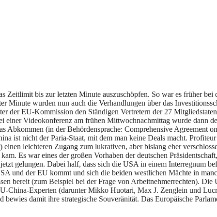
Zeitlimit bis zur letzten Minute auszuschöpfen. So war es früher bei d
ter Minute wurden nun auch die Verhandlungen über das Investitionss
er der EU-Kommission den Ständigen Vertretern der 27 Mitgliedstaten
. Bei einer Videokonferenz am frühen Mittwochnachmittag wurde dann d
Das Abkommen (in der Behördensprache: Comprehensive Agreement on I
ina ist nicht der Paria-Staat, mit dem man keine Deals macht. Profiteur
 einen leichteren Zugang zum lukrativen, aber bislang eher verschlo
nde kam. Es war eines der großen Vorhaben der deutschen Präsidentscha
etzt gelungen. Dabei half, dass sich die USA in einem Interregnum bef
 USA und der EU kommt und sich die beiden westlichen Mächte in ma
sen bereit (zum Beispiel bei der Frage von Arbeitnehmerrechten). Die 
 EU-China-Experten (darunter Mikko Huotari, Max J. Zenglein und Luc
 bewies damit ihre strategische Souveränität. Das Europäische Parl