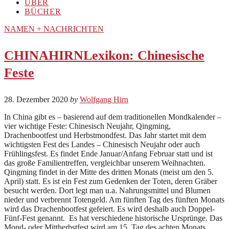
ÜBER
BÜCHER
NAMEN + NACHRICHTEN
CHINAHIRNLexikon: Chinesische
Feste
28. Dezember 2020
by
Wolfgang Hirn
In China gibt es – basierend auf dem traditionellen Mondkalender –
vier wichtige Feste: Chinesisch Neujahr, Qingming,
Drachenbootfest und Herbstmondfest. Das Jahr startet mit dem
wichtigsten Fest des Landes – Chinesisch Neujahr oder auch
Frühlingsfest. Es findet Ende Januar/Anfang Februar statt und ist
das große Familientreffen, vergleichbar unserem Weihnachten.
Qingming findet in der Mitte des dritten Monats (meist um den 5.
April) statt. Es ist ein Fest zum Gedenken der Toten, deren Gräber
besucht werden. Dort legt man u.a. Nahrungsmittel und Blumen
nieder und verbrennt Totengeld. Am fünften Tag des fünften Monats
wird das Drachenbootfest gefeiert. Es wird deshalb auch Doppel-
Fünf-Fest genannt. Es hat verschiedene historische Ursprünge. Das
Mond- oder Mittherbstfest wird am 15. Tag des achten Monats