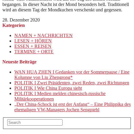
begangen. In dieser Nacht ist der Mond besonders hell. Traditionell
wird an diesem Tag der Mondkuchen verschenkt und gegessen.
28. Dezember 2020
Kategorien
NAMEN + NACHRICHTEN
LESEN + HÖREN
ESSEN + REISEN
TERMINE + ORTE
Neueste Beiträge
WAN HUA ZHEN I Gedanken vor der Sommerpause / Eine
Kolumne von Liu Zhengrong*
POLITIK I Zwei Präsidenten, zwei Reden, zwei Richtungen
POLITIK I Wie China Europa sieht
POLITIK I Medien melden chinesisch-russische
Militärkooperationen
„Der China-Schock ist erst der Anfang“ – Eine Philippika des
ehemaligen VW-Managers Jochen Sengpiehl