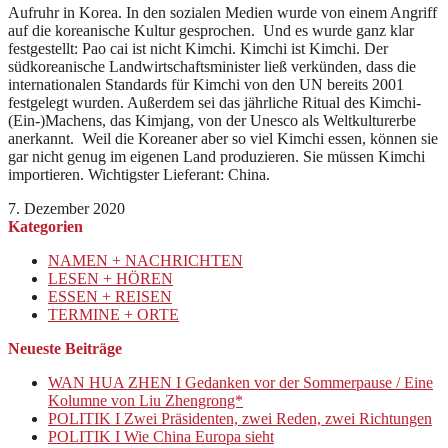
Aufruhr in Korea. In den sozialen Medien wurde von einem Angriff
auf die koreanische Kultur gesprochen. Und es wurde ganz klar
festgestellt: Pao cai ist nicht Kimchi. Kimchi ist Kimchi. Der
südkoreanische Landwirtschaftsminister ließ verkünden, dass die
internationalen Standards für Kimchi von den UN bereits 2001
festgelegt wurden. Außerdem sei das jährliche Ritual des Kimchi-
(Ein-)Machens, das Kimjang, von der Unesco als Weltkulturerbe
anerkannt. Weil die Koreaner aber so viel Kimchi essen, können sie
gar nicht genug im eigenen Land produzieren. Sie müssen Kimchi
importieren. Wichtigster Lieferant: China.
7. Dezember 2020
Kategorien
NAMEN + NACHRICHTEN
LESEN + HÖREN
ESSEN + REISEN
TERMINE + ORTE
Neueste Beiträge
WAN HUA ZHEN I Gedanken vor der Sommerpause / Eine
Kolumne von Liu Zhengrong*
POLITIK I Zwei Präsidenten, zwei Reden, zwei Richtungen
POLITIK I Wie China Europa sieht