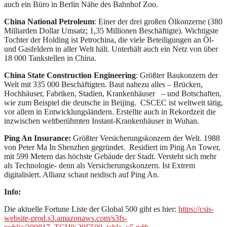
auch ein Büro in Berlin Nähe des Bahnhof Zoo.
China National Petroleum
: Einer der drei großen Ölkonzerne (380
Milliarden Dollar Umsatz; 1,35 Millionen Beschäftigte). Wichtigste
Tochter der Holding ist Petrochina, die viele Beteiligungen an Öl-
und Gasfeldern in aller Welt hält. Unterhält auch ein Netz von über
18 000 Tankstellen in China.
China State Construction Engineering
: Größter Baukonzern der
Welt mit 335 000 Beschäftigten. Baut nahezu alles – Brücken,
Hochhäuser, Fabriken, Stadien, Krankenhäuser – und Botschaften,
wie zum Beispiel die deutsche in Beijing. CSCEC ist weltweit tätig,
vor allem in Entwicklungsländern. Erstellte auch in Rekordzeit die
inzwischen weltberühmten Instant-Krankenhäuser in Wuhan.
Ping An Insurance:
Größter Versicherungskonzern der Welt. 1988
von Peter Ma In Shenzhen gegründet. Residiert im Ping An Tower,
mit 599 Metern das höchste Gebäude der Stadt. Versteht sich mehr
als Technologie- denn als Versicherungskonzern. Ist Extrem
digitalisiert. Allianz schaut neidisch auf Ping An.
Info:
Die aktuelle Fortune Liste der Global 500 gibt es hier:
https://csis-
website-prod.s3.amazonaws.com/s3fs-