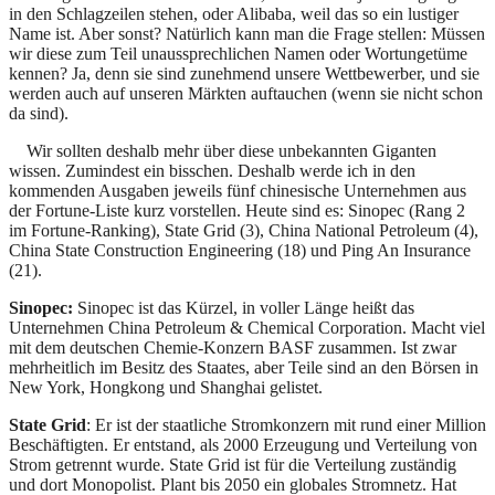
in den Schlagzeilen stehen, oder Alibaba, weil das so ein lustiger
Name ist. Aber sonst? Natürlich kann man die Frage stellen: Müssen
wir diese zum Teil unaussprechlichen Namen oder Wortungetüme
kennen? Ja, denn sie sind zunehmend unsere Wettbewerber, und sie
werden auch auf unseren Märkten auftauchen (wenn sie nicht schon
da sind).
Wir sollten deshalb mehr über diese unbekannten Giganten
wissen. Zumindest ein bisschen. Deshalb werde ich in den
kommenden Ausgaben jeweils fünf chinesische Unternehmen aus
der Fortune-Liste kurz vorstellen. Heute sind es: Sinopec (Rang 2
im Fortune-Ranking), State Grid (3), China National Petroleum (4),
China State Construction Engineering (18) und Ping An Insurance
(21).
Sinopec:
Sinopec ist das Kürzel, in voller Länge heißt das
Unternehmen China Petroleum & Chemical Corporation. Macht viel
mit dem deutschen Chemie-Konzern BASF zusammen. Ist zwar
mehrheitlich im Besitz des Staates, aber Teile sind an den Börsen in
New York, Hongkong und Shanghai gelistet.
State Grid
: Er ist der staatliche Stromkonzern mit rund einer Million
Beschäftigten. Er entstand, als 2000 Erzeugung und Verteilung von
Strom getrennt wurde. State Grid ist für die Verteilung zuständig
und dort Monopolist. Plant bis 2050 ein globales Stromnetz. Hat