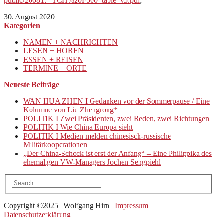
public/200817_TCH%20F500_table_v5.pdf
;
30. August 2020
Kategorien
NAMEN + NACHRICHTEN
LESEN + HÖREN
ESSEN + REISEN
TERMINE + ORTE
Neueste Beiträge
WAN HUA ZHEN I Gedanken vor der Sommerpause / Eine
Kolumne von Liu Zhengrong*
POLITIK I Zwei Präsidenten, zwei Reden, zwei Richtungen
POLITIK I Wie China Europa sieht
POLITIK I Medien melden chinesisch-russische
Militärkooperationen
„Der China-Schock ist erst der Anfang“ – Eine Philippika des
ehemaligen VW-Managers Jochen Sengpiehl
Copyright ©2025 | Wolfgang Hirn |
Impressum
|
Datenschutzerklärung