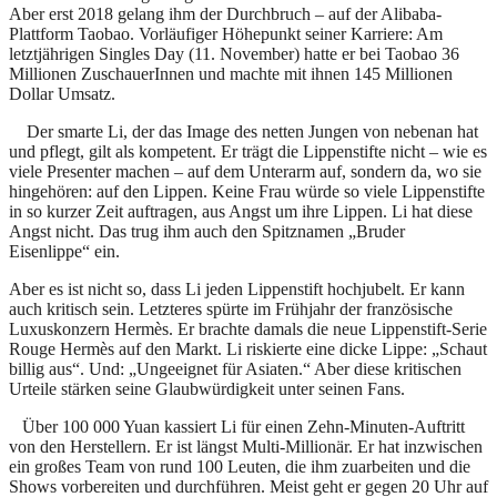
Aber erst 2018 gelang ihm der Durchbruch – auf der Alibaba-
Plattform Taobao. Vorläufiger Höhepunkt seiner Karriere: Am
letztjährigen Singles Day (11. November) hatte er bei Taobao 36
Millionen ZuschauerInnen und machte mit ihnen 145 Millionen
Dollar Umsatz.
Der smarte Li, der das Image des netten Jungen von nebenan hat
und pflegt, gilt als kompetent. Er trägt die Lippenstifte nicht – wie es
viele Presenter machen – auf dem Unterarm auf, sondern da, wo sie
hingehören: auf den Lippen. Keine Frau würde so viele Lippenstifte
in so kurzer Zeit auftragen, aus Angst um ihre Lippen. Li hat diese
Angst nicht. Das trug ihm auch den Spitznamen „Bruder
Eisenlippe“ ein.
Aber es ist nicht so, dass Li jeden Lippenstift hochjubelt. Er kann
auch kritisch sein. Letzteres spürte im Frühjahr der französische
Luxuskonzern Hermès. Er brachte damals die neue Lippenstift-Serie
Rouge Hermès auf den Markt. Li riskierte eine dicke Lippe: „Schaut
billig aus“. Und: „Ungeeignet für Asiaten.“ Aber diese kritischen
Urteile stärken seine Glaubwürdigkeit unter seinen Fans.
Über 100 000 Yuan kassiert Li für einen Zehn-Minuten-Auftritt
von den Herstellern. Er ist längst Multi-Millionär. Er hat inzwischen
ein großes Team von rund 100 Leuten, die ihm zuarbeiten und die
Shows vorbereiten und durchführen. Meist geht er gegen 20 Uhr auf