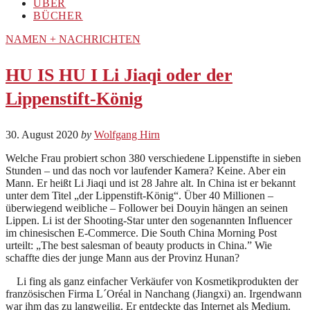
ÜBER
BÜCHER
NAMEN + NACHRICHTEN
HU IS HU I Li Jiaqi oder der
Lippenstift-König
30. August 2020
by
Wolfgang Hirn
Welche Frau probiert schon 380 verschiedene Lippenstifte in sieben
Stunden – und das noch vor laufender Kamera? Keine. Aber ein
Mann. Er heißt Li Jiaqi und ist 28 Jahre alt. In China ist er bekannt
unter dem Titel „der Lippenstift-König“. Über 40 Millionen –
überwiegend weibliche – Follower bei Douyin hängen an seinen
Lippen. Li ist der Shooting-Star unter den sogenannten Influencer
im chinesischen E-Commerce. Die South China Morning Post
urteilt: „The best salesman of beauty products in China.” Wie
schaffte dies der junge Mann aus der Provinz Hunan?
Li fing als ganz einfacher Verkäufer von Kosmetikprodukten der
französischen Firma L´Oréal in Nanchang (Jiangxi) an. Irgendwann
war ihm das zu langweilig. Er entdeckte das Internet als Medium.