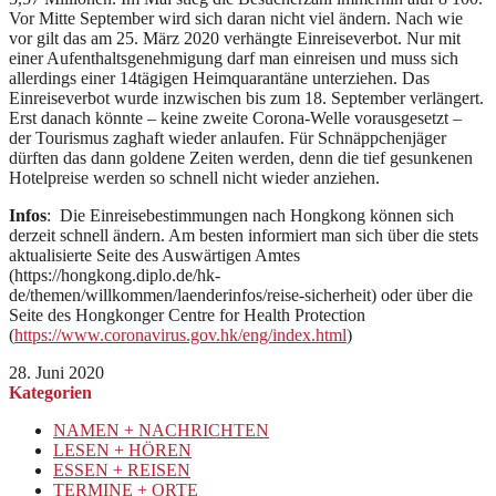
Vor Mitte September wird sich daran nicht viel ändern. Nach wie
vor gilt das am 25. März 2020 verhängte Einreiseverbot. Nur mit
einer Aufenthaltsgenehmigung darf man einreisen und muss sich
allerdings einer 14tägigen Heimquarantäne unterziehen. Das
Einreiseverbot wurde inzwischen bis zum 18. September verlängert.
Erst danach könnte – keine zweite Corona-Welle vorausgesetzt –
der Tourismus zaghaft wieder anlaufen. Für Schnäppchenjäger
dürften das dann goldene Zeiten werden, denn die tief gesunkenen
Hotelpreise werden so schnell nicht wieder anziehen.
Infos
: Die Einreisebestimmungen nach Hongkong können sich
derzeit schnell ändern. Am besten informiert man sich über die stets
aktualisierte Seite des Auswärtigen Amtes
(https://hongkong.diplo.de/hk-
de/themen/willkommen/laenderinfos/reise-sicherheit) oder über die
Seite des Hongkonger Centre for Health Protection
(
https://www.coronavirus.gov.hk/eng/index.html
)
28. Juni 2020
Kategorien
NAMEN + NACHRICHTEN
LESEN + HÖREN
ESSEN + REISEN
TERMINE + ORTE