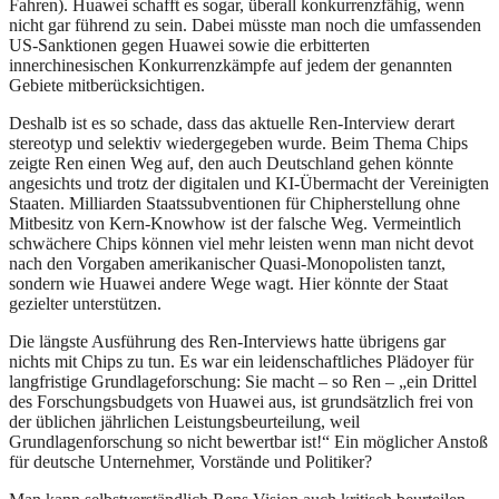
Fahren). Huawei schafft es sogar, überall konkurrenzfähig, wenn
nicht gar führend zu sein. Dabei müsste man noch die umfassenden
US-Sanktionen gegen Huawei sowie die erbitterten
innerchinesischen Konkurrenzkämpfe auf jedem der genannten
Gebiete mitberücksichtigen.
Deshalb ist es so schade, dass das aktuelle Ren-Interview derart
stereotyp und selektiv wiedergegeben wurde. Beim Thema Chips
zeigte Ren einen Weg auf, den auch Deutschland gehen könnte
angesichts und trotz der digitalen und KI-Übermacht der Vereinigten
Staaten. Milliarden Staatssubventionen für Chipherstellung ohne
Mitbesitz von Kern-Knowhow ist der falsche Weg. Vermeintlich
schwächere Chips können viel mehr leisten wenn man nicht devot
nach den Vorgaben amerikanischer Quasi-Monopolisten tanzt,
sondern wie Huawei andere Wege wagt. Hier könnte der Staat
gezielter unterstützen.
Die längste Ausführung des Ren-Interviews hatte übrigens gar
nichts mit Chips zu tun. Es war ein leidenschaftliches Plädoyer für
langfristige Grundlageforschung: Sie macht – so Ren – „ein Drittel
des Forschungsbudgets von Huawei aus, ist grundsätzlich frei von
der üblichen jährlichen Leistungsbeurteilung, weil
Grundlagenforschung so nicht bewertbar ist!“ Ein möglicher Anstoß
für deutsche Unternehmer, Vorstände und Politiker?