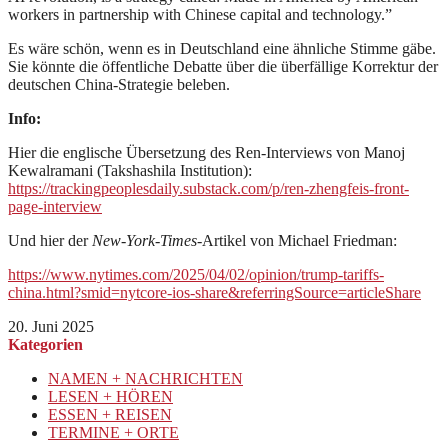
workers in partnership with Chinese capital and technology.”
Es wäre schön, wenn es in Deutschland eine ähnliche Stimme gäbe.
Sie könnte die öffentliche Debatte über die überfällige Korrektur der
deutschen China-Strategie beleben.
Info:
Hier die englische Übersetzung des Ren-Interviews von Manoj
Kewalramani (Takshashila Institution):
https://trackingpeoplesdaily.substack.com/p/ren-zhengfeis-front-
page-interview
Und hier der
New-York-Times
-Artikel von Michael Friedman:
https://www.nytimes.com/2025/04/02/opinion/trump-tariffs-
china.html?smid=nytcore-ios-share&referringSource=articleShare
20. Juni 2025
Kategorien
NAMEN + NACHRICHTEN
LESEN + HÖREN
ESSEN + REISEN
TERMINE + ORTE