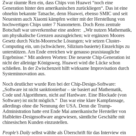
Zwar räumte Ren ein, dass Chips von Huawei “noch eine
Generation hinter den amerikanischen zurückliegen“. Das ist eine
ohnehin bekannte Tatsache, denn Huawei, ebenso SMIC und seit
Neuestem auch Xiaomi kämpfen weiter mit der Herstellung von
hochwertigen Chips unter 7 Nanometern. Doch Rens zentrale
Botschaft war unverkennbar eine andere: „Wir nutzen Mathematik,
um physikalische Grenzen auszugleichen; wir ergänzen Moores
Gesetz durch Nicht-Mooresche Lösungen; wir setzen Cluster-
Computing ein, um (schwächere, Silizium-basierte) Einzelchips zu
unterstützen. Am Ende erreichen wir genauso praxistaugliche
Ergebnisse.“ Mit anderen Worten: Die neueste Chip-Generation ist
nicht der alleinige Königsweg. Huawei wird die Lücke schon
schließen. In der Zwischenzeit hilft wirksame Improvisation durch
Systeminnovation aus.
Noch deutlicher wurde Ren bei der Chip-Design-Software:
„Software ist nicht sanktionierbar – sie basiert auf Mathematik,
Code und Algorithmen, nicht auf Hardware. Eine Blockade (von
Software) ist nicht möglich.“ Das war eine klare Kampfansage,
allerdings ohne die Nennung der USA. Denn die Trump-
Administration hatte erst Ende Mai amerikanische Hersteller von
Halbleiter-Designsoftware angewiesen, sämtliche Geschäfte mit
chinesischen Kunden einzustellen.
People’s Daily
selbst wählte als Überschrift für das Interview ein