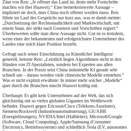
Zitat von Ren: „Je offener das Land ist, desto mehr Fortschritte
machen wir (bei Huawei).“ Eine bemerkenswerte Aussage –
impliziert sie doch, dass China noch offener werden muss. Ren
führte im Lauf des Gesprächs nur kurz aus, was er damit meinte:
„Durchsetzung der Rechtsstaatlichkeit und Marktwirtschaft, mit
einem Staat, der strikt nach Gesetzen und Vorschriften regiert.“
Überbewerten sollte man diese Aussage nicht. Gut ist es trotzdem,
wenn einer der bekanntesten und erfolgreichsten Unternehmer des
Landes eine solch klare Position bezieht.
Gefragt nach seiner Einschätzung zu Künstlicher Intelligenz
generell, betonte Ren: „Letztlich liegen Algorithmen nicht in den
Händen von IT-Spezialisten, sondern bei Experten aus allen
Branchen. In der Praxis setzt China industrielle KI gerade sehr
schnell um – daraus werden viele chinesische Modelle entstehen.“
Was er nicht explizit erwähnte: In immer mehr solcher „Modelle“
quer durch die Branchen mischt Huawei kräftig mit.
Überhaupt: Es gibt kein Unternehmen auf der Welt, das sich
gleichzeitig mit so vielen globalen Giganten im Wettbewerb
befindet. Huawei gegen Ericsson/Cisco (Telekom-Ausrüster),
Siemens/Rockwell (Industrieautomatisierung), GE/ABB
(Energielösungen), NVIDIA/Intel (Halbleiter), Microsoft/Google
(Software, Cloud Computing), Apple/Samsung (Consumer
Electronics, Betriebssysteme) und schließlich Tesla (EV, autonomes