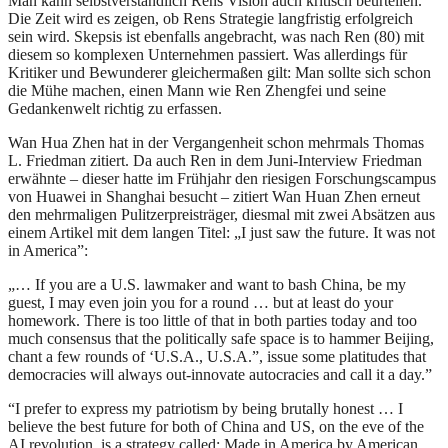
Man kann selbstverständlich Rens Vision auch kritisch beurteilen.
Die Zeit wird es zeigen, ob Rens Strategie langfristig erfolgreich
sein wird. Skepsis ist ebenfalls angebracht, was nach Ren (80) mit
diesem so komplexen Unternehmen passiert. Was allerdings für
Kritiker und Bewunderer gleichermaßen gilt: Man sollte sich schon
die Mühe machen, einen Mann wie Ren Zhengfei und seine
Gedankenwelt richtig zu erfassen.
Wan Hua Zhen hat in der Vergangenheit schon mehrmals Thomas
L. Friedman zitiert. Da auch Ren in dem Juni-Interview Friedman
erwähnte – dieser hatte im Frühjahr den riesigen Forschungscampus
von Huawei in Shanghai besucht – zitiert Wan Huan Zhen erneut
den mehrmaligen Pulitzerpreisträger, diesmal mit zwei Absätzen aus
einem Artikel mit dem langen Titel: „I just saw the future. It was not
in America”:
„… If you are a U.S. lawmaker and want to bash China, be my
guest, I may even join you for a round … but at least do your
homework. There is too little of that in both parties today and too
much consensus that the politically safe space is to hammer Beijing,
chant a few rounds of ‘U.S.A., U.S.A.”, issue some platitudes that
democracies will always out-innovate autocracies and call it a day.”
“I prefer to express my patriotism by being brutally honest … I
believe the best future for both of China and US, on the eve of the
AI revolution, is a strategy called: Made in America by American